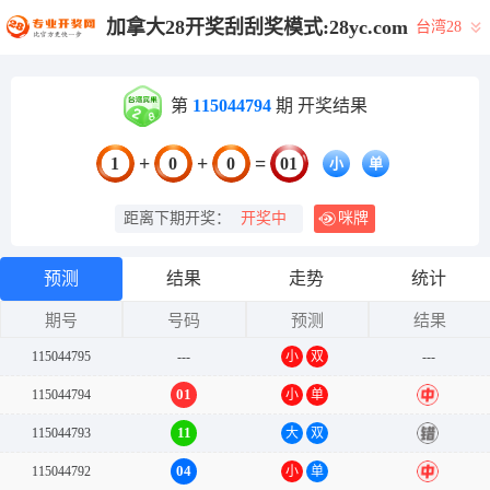
加拿大28开奖刮刮奖模式:28yc.com
台湾28
第
115044794
期 开奖结果
+
+
=
1
0
0
01
小
单
距离下期开奖：
开奖中
咪牌
预测
结果
走势
统计
期号
号码
预测
结果
115044795
---
小
双
---
01
115044794
小
单
中
11
115044793
大
双
错
04
115044792
小
单
中