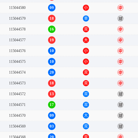
09
115044580
小
中
18
115044579
单
错
16
115044578
双
中
19
115044577
大
中
10
115044576
小
中
10
115044575
小
中
20
115044574
双
中
18
115044573
双
中
13
115044572
双
错
17
115044571
双
错
09
115044570
大
错
03
115044569
双
错
20
115044568
双
中