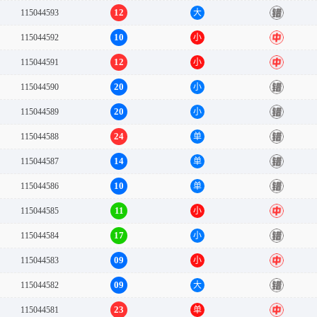
12
115044593
大
错
10
115044592
小
中
12
115044591
小
中
20
115044590
小
错
20
115044589
小
错
24
115044588
单
错
14
115044587
单
错
10
115044586
单
错
11
115044585
小
中
17
115044584
小
错
09
115044583
小
中
09
115044582
大
错
23
115044581
单
中