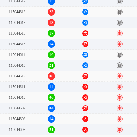
15
115044619
双
错
23
115044618
双
错
13
115044617
双
错
17
115044616
大
中
14
115044615
双
中
16
115044614
单
错
21
115044613
双
错
08
115044612
双
中
14
115044611
双
中
06
115044610
双
中
04
115044609
双
中
14
115044608
大
中
21
115044607
大
中