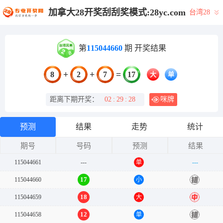
加拿大28开奖刮刮奖模式:28yc.com
台湾28
第
115044660
期 开奖结果
+
+
=
8
2
7
17
大
单
距离下期开奖：
02
:
29
:
28
咪牌
预测
结果
走势
统计
期号
号码
预测
结果
115044661
---
单
---
17
115044660
小
错
18
115044659
大
中
12
115044658
单
错