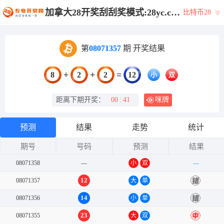
加拿大28开奖刮刮奖模式:28yc.com
比特币28
第
08071357
期 开奖结果
+
+
=
8
2
2
12
小
双
距离下期开奖：
00
:
41
咪牌
预测
结果
走势
统计
期号
号码
预测
结果
08071358
---
小
双
---
12
08071357
大
单
错
14
08071356
小
单
错
23
08071355
大
双
中