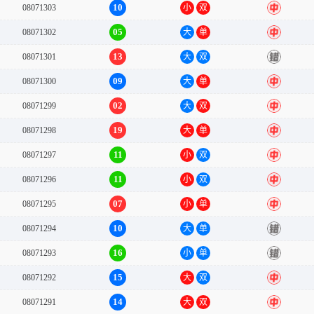
10
08071303
小
双
中
05
08071302
大
单
中
13
08071301
大
双
错
09
08071300
大
单
中
02
08071299
大
双
中
19
08071298
大
单
中
11
08071297
小
双
中
11
08071296
小
双
中
07
08071295
小
单
中
10
08071294
大
单
错
16
08071293
小
单
错
15
08071292
大
双
中
14
08071291
大
双
中