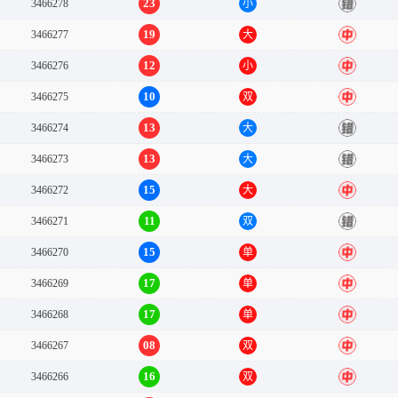
23
3466278
小
错
19
3466277
大
中
12
3466276
小
中
10
3466275
双
中
13
3466274
大
错
13
3466273
大
错
15
3466272
大
中
11
3466271
双
错
15
3466270
单
中
17
3466269
单
中
17
3466268
单
中
08
3466267
双
中
16
3466266
双
中