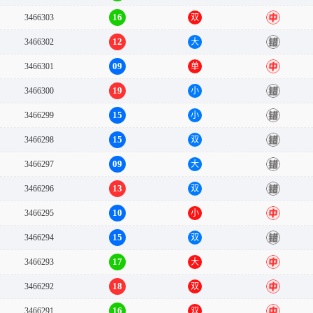
16
3466303
双
中
12
3466302
大
错
09
3466301
单
中
19
3466300
小
错
15
3466299
小
错
15
3466298
双
错
09
3466297
大
错
13
3466296
双
错
10
3466295
小
中
15
3466294
双
错
17
3466293
大
中
18
3466292
双
中
16
3466291
双
中