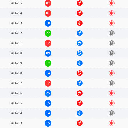
07
3466265
单
中
01
3466264
单
中
10
3466263
小
中
22
3466262
单
错
12
3466261
大
错
09
3466260
双
错
17
3466259
小
错
14
3466258
双
中
12
3466257
单
错
25
3466256
大
中
15
3466255
单
中
14
3466254
小
错
15
3466253
单
中