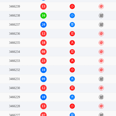
13
3466239
小
中
16
3466238
小
错
20
3466237
单
错
12
3466236
双
中
18
3466235
大
中
08
3466234
双
中
23
3466233
大
中
10
3466232
小
中
09
3466231
大
错
12
3466230
双
中
10
3466229
大
错
13
3466228
小
中
07
3466227
双
错