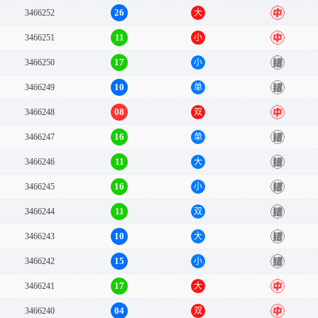
26
3466252
大
中
11
3466251
小
中
17
3466250
小
错
10
3466249
单
错
08
3466248
双
中
16
3466247
单
错
11
3466246
大
错
16
3466245
小
错
11
3466244
双
错
10
3466243
大
错
15
3466242
小
错
17
3466241
大
中
04
3466240
双
中