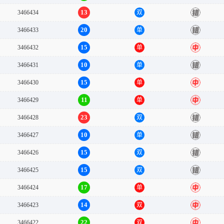
13
3466434
双
错
20
3466433
单
错
15
3466432
单
中
10
3466431
单
错
15
3466430
单
中
11
3466429
单
中
23
3466428
双
错
10
3466427
单
错
15
3466426
双
错
15
3466425
双
错
17
3466424
单
中
14
3466423
双
中
22
3466422
双
中