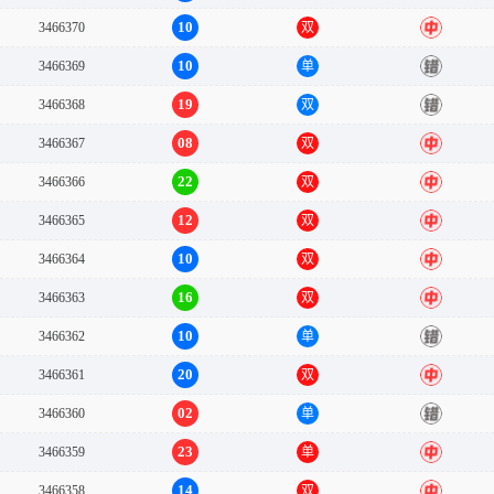
10
3466370
双
中
10
3466369
单
错
19
3466368
双
错
08
3466367
双
中
22
3466366
双
中
12
3466365
双
中
10
3466364
双
中
16
3466363
双
中
10
3466362
单
错
20
3466361
双
中
02
3466360
单
错
23
3466359
单
中
14
3466358
双
中