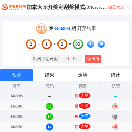
加拿大28开奖刮刮奖模式:28yc.com
加拿大28
第
3466894
期 开奖结果
+
+
=
2
1
2
05
小
单
距离下期开奖：
01
:
18
咪牌
预测
结果
走势
统计
期号
号码
预测
结果
大单
3466895
---
殺
---
小双
05
3466894
殺
中
大双
16
3466893
殺
错
大单
14
3466892
殺
中