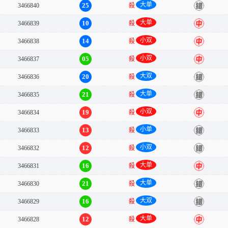
大单
25
3466840
殺
错
大单
10
3466839
殺
中
小双
14
3466838
殺
中
小双
05
3466837
殺
中
大双
20
3466836
殺
错
大单
21
3466835
殺
错
小双
19
3466834
殺
中
小单
13
3466833
殺
错
小双
12
3466832
殺
错
大单
16
3466831
殺
中
大单
21
3466830
殺
错
大双
16
3466829
殺
错
大单
12
3466828
殺
中