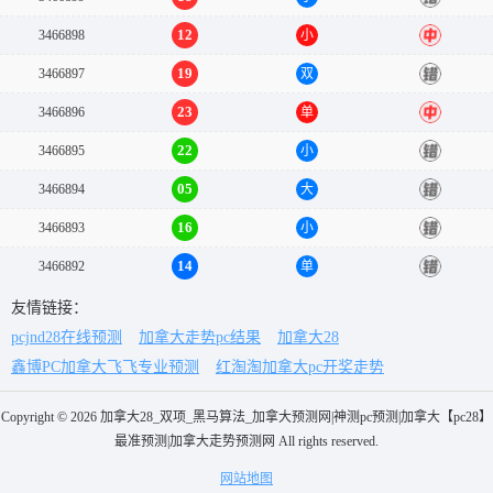
12
3466898
小
中
19
3466897
双
错
23
3466896
单
中
22
3466895
小
错
05
3466894
大
错
16
3466893
小
错
14
3466892
单
错
友情链接：
pcjnd28在线预测
加拿大走势pc结果
加拿大28
鑫博PC加拿大飞飞专业预测
红淘淘加拿大pc开奖走势
Copyright © 2026 加拿大28_双项_黑马算法_加拿大预测网|神测pc预测|加拿大【pc28】
最准预测|加拿大走势预测网 All rights reserved.
网站地图