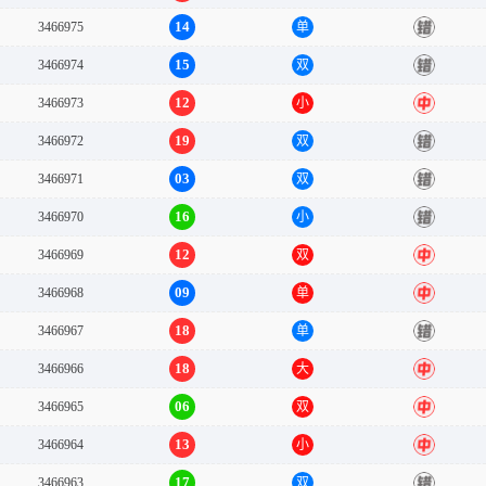
14
3466975
单
错
15
3466974
双
错
12
3466973
小
中
19
3466972
双
错
03
3466971
双
错
16
3466970
小
错
12
3466969
双
中
09
3466968
单
中
18
3466967
单
错
18
3466966
大
中
06
3466965
双
中
13
3466964
小
中
17
3466963
双
错