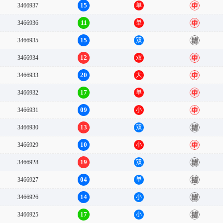
15
3466937
单
中
11
3466936
单
中
15
3466935
双
错
12
3466934
双
中
20
3466933
大
中
17
3466932
单
中
09
3466931
小
中
13
3466930
双
错
10
3466929
小
中
19
3466928
双
错
04
3466927
单
错
14
3466926
小
错
17
3466925
小
错