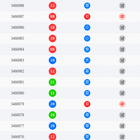
12
3466988
单
错
08
3466987
双
中
18
3466986
小
错
18
3466985
小
错
08
3466984
单
错
10
3466983
大
错
12
3466982
单
错
21
3466981
双
错
11
3466980
双
错
20
3466979
双
中
16
3466978
单
错
20
3466977
单
错
12
3466976
单
错