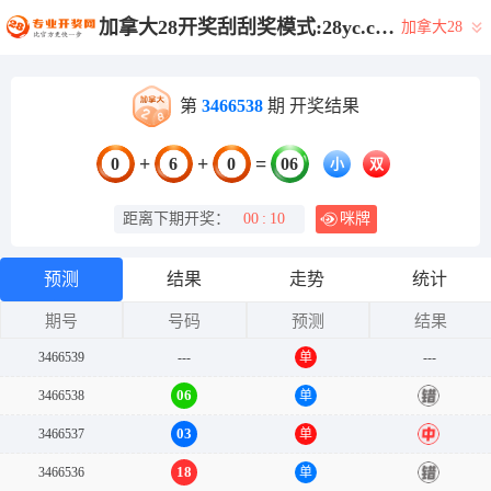
加拿大28开奖刮刮奖模式:28yc.com
加拿大28
第
3466538
期 开奖结果
+
+
=
0
6
0
06
小
双
距离下期开奖：
00
:
10
咪牌
预测
结果
走势
统计
期号
号码
预测
结果
3466539
---
单
---
06
3466538
单
错
03
3466537
单
中
18
3466536
单
错