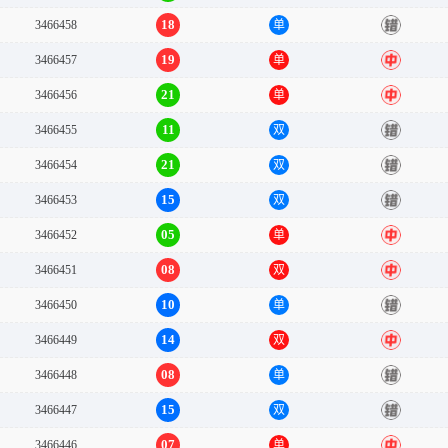
18
3466458
单
错
19
3466457
单
中
21
3466456
单
中
11
3466455
双
错
21
3466454
双
错
15
3466453
双
错
05
3466452
单
中
08
3466451
双
中
10
3466450
单
错
14
3466449
双
中
08
3466448
单
错
15
3466447
双
错
07
3466446
单
中