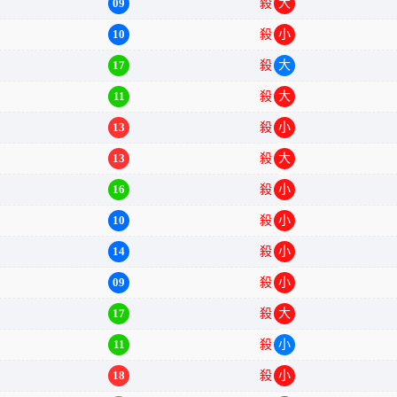
09
殺
大单
10
殺
小单
17
殺
大单
11
殺
大单
13
殺
小双
13
殺
大双
16
殺
小单
10
殺
小单
14
殺
小双
09
殺
小双
17
殺
大双
11
殺
小单
18
殺
小单