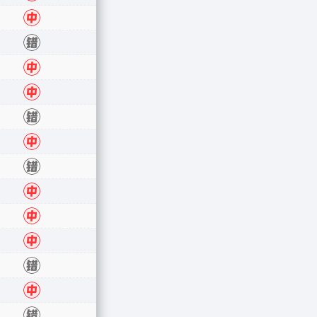
中
错
中
中
错
中
错
中
中
中
错
中
错