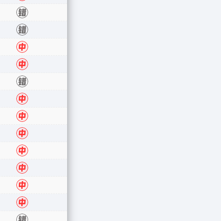
错
错
中
中
错
中
中
中
中
中
中
中
错