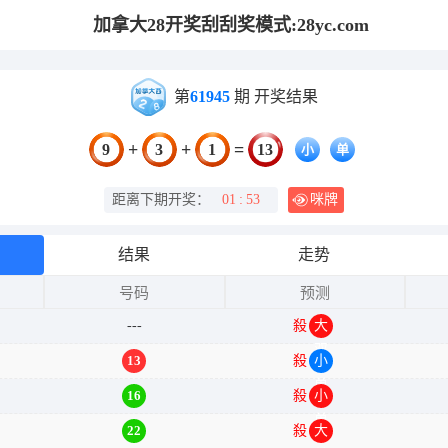
加拿大28开奖刮刮奖模式:28yc.com
第
61945
期 开奖结果
+
+
=
9
3
1
13
小
单
距离下期开奖：
01
:
53
咪牌
结果
走势
号码
预测
---
殺
大双
13
殺
小单
16
殺
小单
22
殺
大单