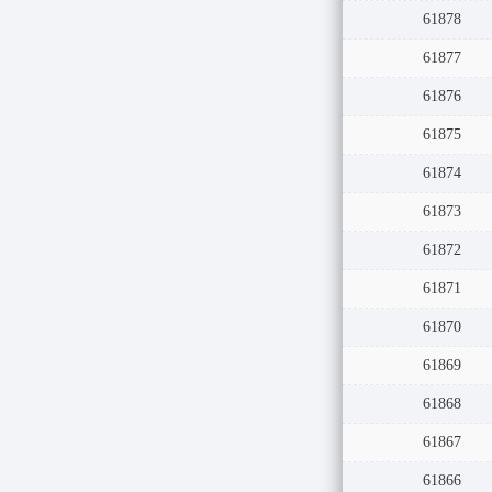
61878
61877
61876
61875
61874
61873
61872
61871
61870
61869
61868
61867
61866