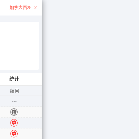
加拿大西28
统计
结果
---
错
中
中