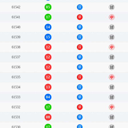
05
61542
双
错
17
61541
单
中
14
61540
单
错
15
61539
双
错
12
61538
双
中
12
61537
单
错
12
61536
单
错
12
61535
双
中
13
61534
双
错
04
61533
单
错
17
61532
单
中
08
61531
单
错
17
61530
双
错