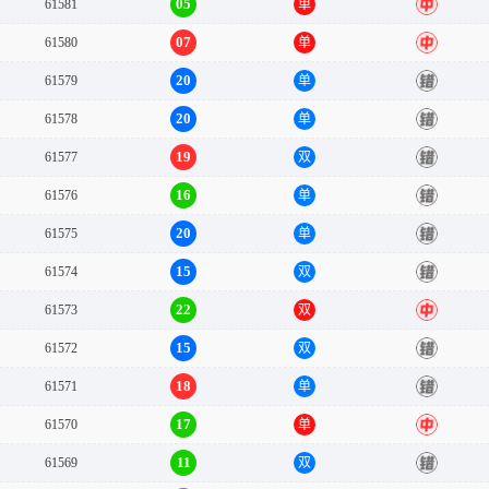
05
61581
单
中
07
61580
单
中
20
61579
单
错
20
61578
单
错
19
61577
双
错
16
61576
单
错
20
61575
单
错
15
61574
双
错
22
61573
双
中
15
61572
双
错
18
61571
单
错
17
61570
单
中
11
61569
双
错