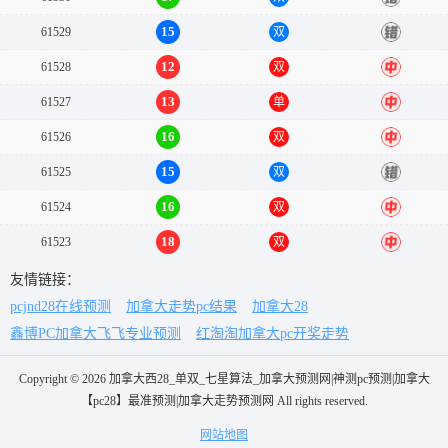
15
61529
双
错
12
61528
双
中
13
61527
单
中
16
61526
双
中
15
61525
双
错
16
61524
双
中
18
61523
双
中
友情链接：
pcjnd28在线预测
加拿大走势pc结果
加拿大28
鑫博PC加拿大飞飞专业预测
红淘淘加拿大pc开奖走势
Copyright © 2026 加拿大西28_单双_七星算法_加拿大预测网|神测pc预测|加拿大
【pc28】最准预测|加拿大走势预测网 All rights reserved.
网站地图