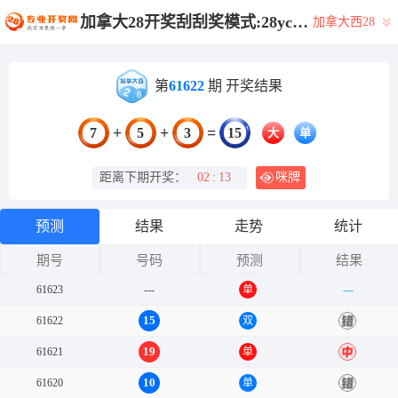
加拿大28开奖刮刮奖模式:28yc.com
加拿大西28
第
61622
期 开奖结果
+
+
=
7
5
3
15
大
单
距离下期开奖：
02
:
13
咪牌
预测
结果
走势
统计
期号
号码
预测
结果
61623
---
单
---
15
61622
双
错
19
61621
单
中
10
61620
单
错