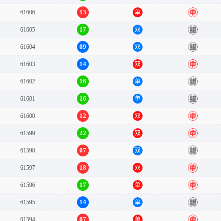
13
61606
单
中
17
61605
双
错
09
61604
双
错
14
61603
双
中
16
61602
单
错
16
61601
单
错
12
61600
双
中
22
61599
双
中
07
61598
双
错
18
61597
双
中
17
61596
单
中
14
61595
单
错
07
61594
单
中