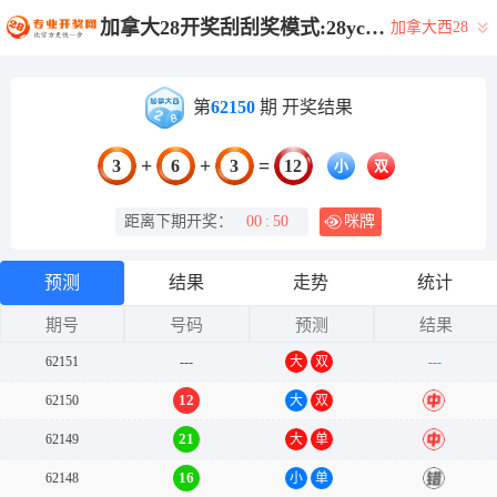
加拿大28开奖刮刮奖模式:28yc.com
加拿大西28
第
62150
期 开奖结果
+
+
=
3
6
3
12
小
双
距离下期开奖：
00
:
50
咪牌
预测
结果
走势
统计
期号
号码
预测
结果
62151
---
大
双
---
12
62150
大
双
中
21
62149
大
单
中
16
62148
小
单
错