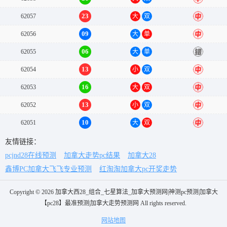
23
62057
大
双
中
09
62056
大
单
中
06
62055
大
单
错
13
62054
小
双
中
16
62053
大
双
中
13
62052
小
双
中
10
62051
大
双
中
友情链接：
pcjnd28在线预测
加拿大走势pc结果
加拿大28
鑫博PC加拿大飞飞专业预测
红淘淘加拿大pc开奖走势
Copyright © 2026 加拿大西28_组合_七星算法_加拿大预测网|神测pc预测|加拿大
【pc28】最准预测|加拿大走势预测网 All rights reserved.
网站地图