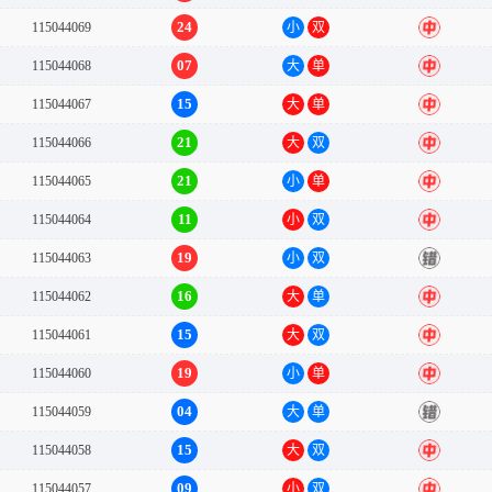
24
115044069
小
双
中
07
115044068
大
单
中
15
115044067
大
单
中
21
115044066
大
双
中
21
115044065
小
单
中
11
115044064
小
双
中
19
115044063
小
双
错
16
115044062
大
单
中
15
115044061
大
双
中
19
115044060
小
单
中
04
115044059
大
单
错
15
115044058
大
双
中
09
115044057
小
双
中