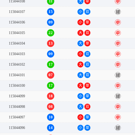
11
115044108
大
单
中
15
115044107
小
双
错
09
115044106
小
单
中
22
115044105
大
双
中
13
115044104
大
单
中
09
115044103
小
双
中
17
115044102
大
双
中
07
115044101
大
双
错
17
115044100
大
单
中
18
115044099
小
单
错
08
115044098
大
双
中
10
115044097
小
单
中
14
115044096
小
单
错