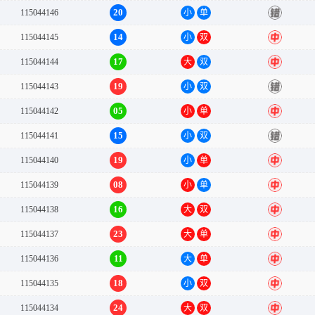
20
115044146
小
单
错
14
115044145
小
双
中
17
115044144
大
双
中
19
115044143
小
双
错
05
115044142
小
单
中
15
115044141
小
双
错
19
115044140
小
单
中
08
115044139
小
单
中
16
115044138
大
双
中
23
115044137
大
单
中
11
115044136
大
单
中
18
115044135
小
双
中
24
115044134
大
双
中