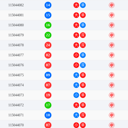
14
115044082
大
单
中
15
115044081
大
单
中
16
115044080
大
单
中
22
115044079
大
双
中
24
115044078
大
双
中
02
115044077
小
单
中
07
115044076
小
双
中
09
115044075
大
单
中
07
115044074
大
单
中
19
115044073
小
单
中
17
115044072
大
单
中
10
115044071
大
双
中
07
115044070
小
单
中