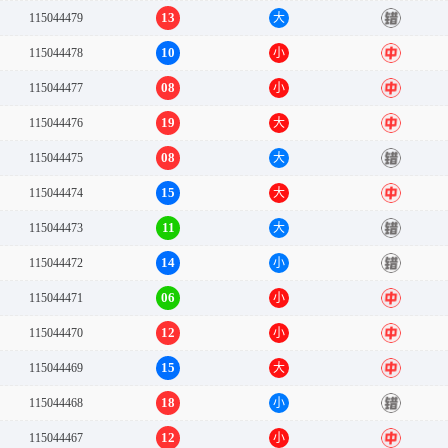
13
115044479
大
错
10
115044478
小
中
08
115044477
小
中
19
115044476
大
中
08
115044475
大
错
15
115044474
大
中
11
115044473
大
错
14
115044472
小
错
06
115044471
小
中
12
115044470
小
中
15
115044469
大
中
18
115044468
小
错
12
115044467
小
中