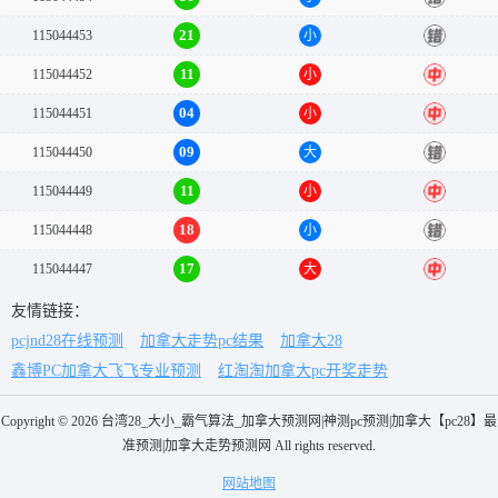
21
115044453
小
错
11
115044452
小
中
04
115044451
小
中
09
115044450
大
错
11
115044449
小
中
18
115044448
小
错
17
115044447
大
中
友情链接：
pcjnd28在线预测
加拿大走势pc结果
加拿大28
鑫博PC加拿大飞飞专业预测
红淘淘加拿大pc开奖走势
Copyright © 2026 台湾28_大小_霸气算法_加拿大预测网|神测pc预测|加拿大【pc28】最
准预测|加拿大走势预测网 All rights reserved.
网站地图