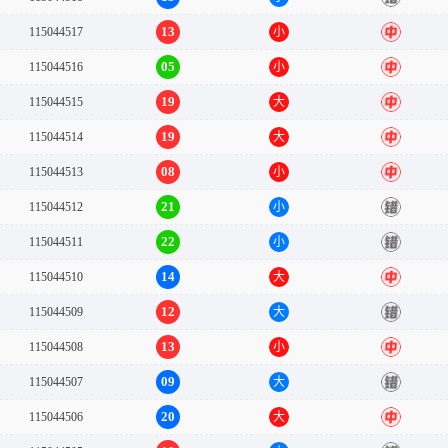
13
115044517
小
中
05
115044516
小
中
19
115044515
大
中
19
115044514
大
中
08
115044513
小
中
21
115044512
小
错
22
115044511
小
错
14
115044510
大
中
12
115044509
大
错
13
115044508
小
中
09
115044507
大
错
20
115044506
大
中