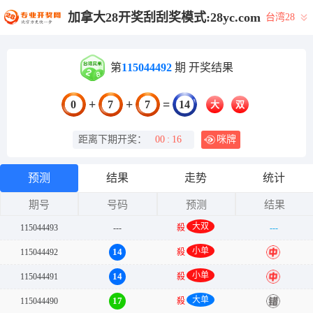
加拿大28开奖刮刮奖模式:28yc.com
台湾28
第
115044492
期 开奖结果
+
+
=
0
7
7
14
大
双
距离下期开奖：
00
:
16
咪牌
预测
结果
走势
统计
期号
号码
预测
结果
大双
115044493
---
殺
---
小单
14
115044492
殺
中
小单
14
115044491
殺
中
大单
17
115044490
殺
错