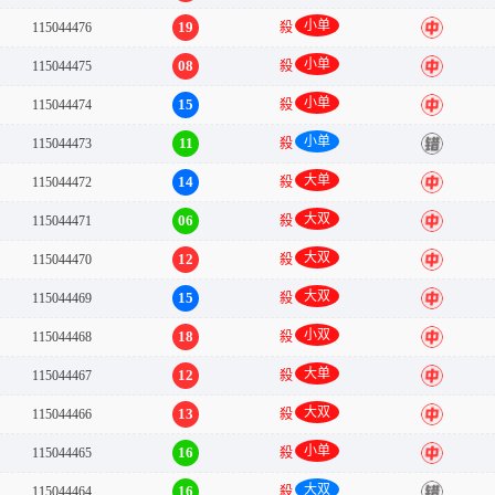
小单
19
115044476
殺
中
小单
08
115044475
殺
中
小单
15
115044474
殺
中
小单
11
115044473
殺
错
大单
14
115044472
殺
中
大双
06
115044471
殺
中
大双
12
115044470
殺
中
大双
15
115044469
殺
中
小双
18
115044468
殺
中
大单
12
115044467
殺
中
大双
13
115044466
殺
中
小单
16
115044465
殺
中
大双
16
115044464
殺
错