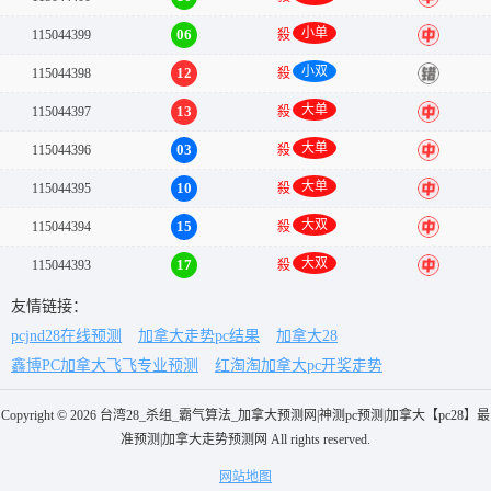
小单
06
115044399
殺
中
小双
12
115044398
殺
错
大单
13
115044397
殺
中
大单
03
115044396
殺
中
大单
10
115044395
殺
中
大双
15
115044394
殺
中
大双
17
115044393
殺
中
友情链接：
pcjnd28在线预测
加拿大走势pc结果
加拿大28
鑫博PC加拿大飞飞专业预测
红淘淘加拿大pc开奖走势
Copyright © 2026 台湾28_杀组_霸气算法_加拿大预测网|神测pc预测|加拿大【pc28】最
准预测|加拿大走势预测网 All rights reserved.
网站地图