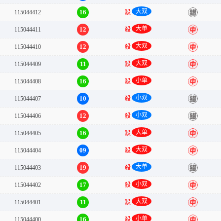
大双
16
115044412
殺
错
大单
12
115044411
殺
中
大双
12
115044410
殺
中
大双
11
115044409
殺
中
小单
16
115044408
殺
中
小双
10
115044407
殺
错
小双
12
115044406
殺
错
大单
16
115044405
殺
中
大双
09
115044404
殺
中
大单
19
115044403
殺
错
小双
17
115044402
殺
中
大双
11
115044401
殺
中
小单
16
115044400
殺
中