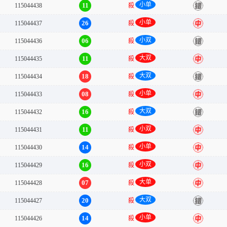
小单
11
115044438
殺
错
小单
26
115044437
殺
中
小双
06
115044436
殺
错
大双
11
115044435
殺
中
大双
18
115044434
殺
错
小单
08
115044433
殺
中
大双
16
115044432
殺
错
小双
11
115044431
殺
中
小单
14
115044430
殺
中
小双
16
115044429
殺
中
大单
07
115044428
殺
中
大双
20
115044427
殺
错
小单
14
115044426
殺
中