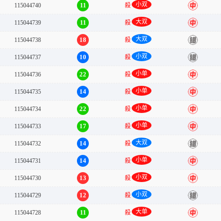
小双
11
115044740
殺
中
大双
11
115044739
殺
中
大双
18
115044738
殺
错
小双
10
115044737
殺
错
小单
22
115044736
殺
中
小单
14
115044735
殺
中
小单
22
115044734
殺
中
小单
17
115044733
殺
中
大双
14
115044732
殺
错
小单
14
115044731
殺
中
小双
13
115044730
殺
中
小双
12
115044729
殺
错
大单
11
115044728
殺
中