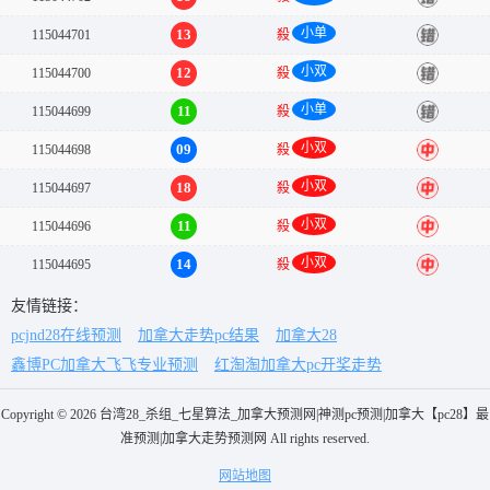
小单
13
115044701
殺
错
小双
12
115044700
殺
错
小单
11
115044699
殺
错
小双
09
115044698
殺
中
小双
18
115044697
殺
中
小双
11
115044696
殺
中
小双
14
115044695
殺
中
友情链接：
pcjnd28在线预测
加拿大走势pc结果
加拿大28
鑫博PC加拿大飞飞专业预测
红淘淘加拿大pc开奖走势
Copyright © 2026 台湾28_杀组_七星算法_加拿大预测网|神测pc预测|加拿大【pc28】最
准预测|加拿大走势预测网 All rights reserved.
网站地图