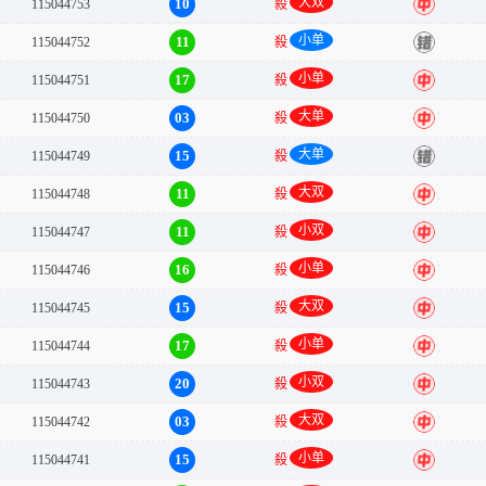
大双
10
115044753
殺
中
小单
11
115044752
殺
错
小单
17
115044751
殺
中
大单
03
115044750
殺
中
大单
15
115044749
殺
错
大双
11
115044748
殺
中
小双
11
115044747
殺
中
小单
16
115044746
殺
中
大双
15
115044745
殺
中
小单
17
115044744
殺
中
小双
20
115044743
殺
中
大双
03
115044742
殺
中
小单
15
115044741
殺
中