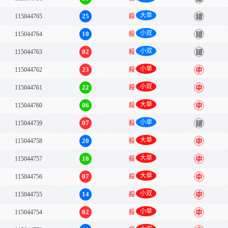
大单
25
115044765
殺
错
小双
10
115044764
殺
错
小双
02
115044763
殺
错
小单
23
115044762
殺
中
小双
22
115044761
殺
中
大单
06
115044760
殺
中
小单
07
115044759
殺
错
大单
20
115044758
殺
中
大单
16
115044757
殺
中
大单
07
115044756
殺
中
小双
14
115044755
殺
中
小单
02
115044754
殺
中