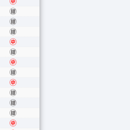
中
错
错
错
中
错
中
错
中
错
错
错
中