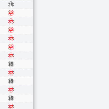
错
中
中
中
中
中
中
错
中
错
中
错
中