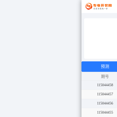
预测
期号
115044458
115044457
115044456
115044455