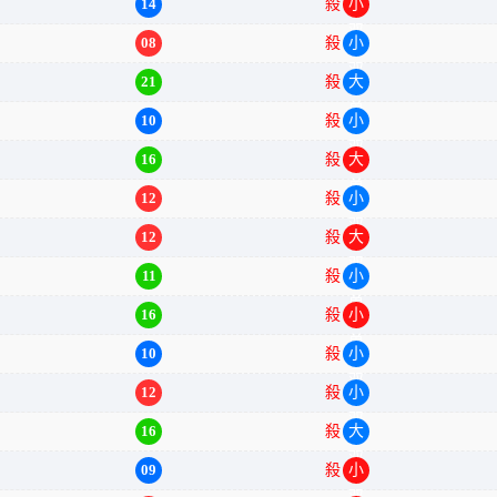
14
殺
小双
08
殺
小双
21
殺
大单
10
殺
小双
16
殺
大单
12
殺
小双
12
殺
大双
11
殺
小单
16
殺
小单
10
殺
小双
12
殺
小双
16
殺
大双
09
殺
小双