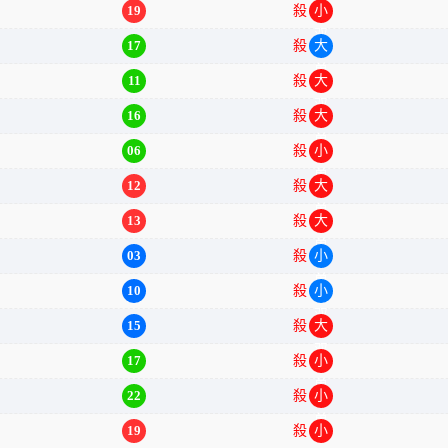
19
殺
小双
17
殺
大单
11
殺
大双
16
殺
大单
06
殺
小单
12
殺
大单
13
殺
大单
03
殺
小单
10
殺
小双
15
殺
大双
17
殺
小单
22
殺
小单
19
殺
小双