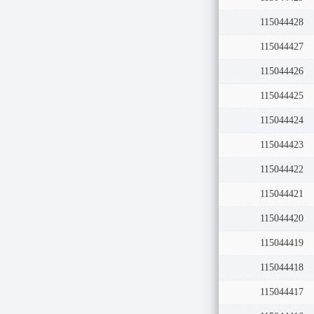
115044428
115044427
115044426
115044425
115044424
115044423
115044422
115044421
115044420
115044419
115044418
115044417