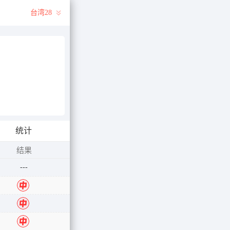
台湾28
统计
结果
---
中
中
中