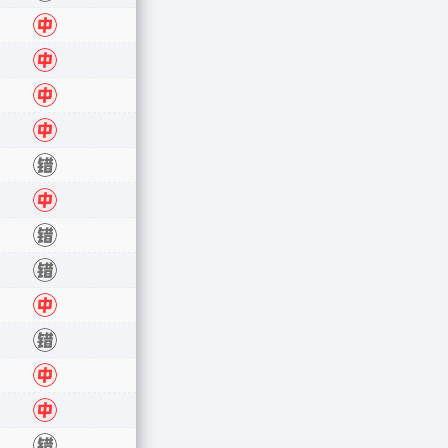
中
中
中
中
错
中
错
错
中
错
中
中
错