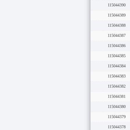
115044390
115044389
115044388
115044387
115044386
115044385
115044384
115044383
115044382
115044381
115044380
115044379
115044378