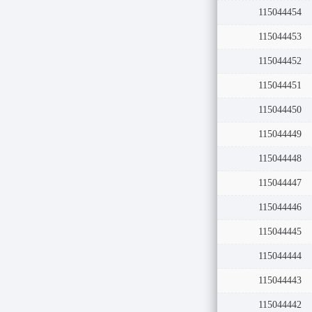
115044454
115044453
115044452
115044451
115044450
115044449
115044448
115044447
115044446
115044445
115044444
115044443
115044442