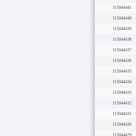
115044441
115044440
115044439
115044438
115044437
115044436
115044435
115044434
115044433
115044432
115044431
115044430
115044429