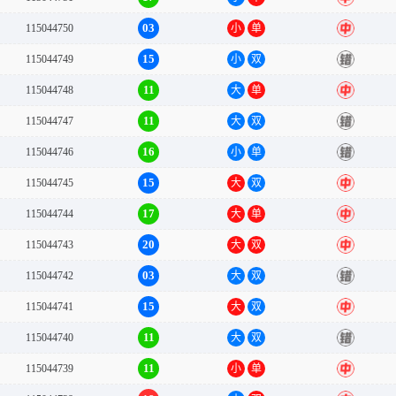
03
115044750
小
单
中
15
115044749
小
双
错
11
115044748
大
单
中
11
115044747
大
双
错
16
115044746
小
单
错
15
115044745
大
双
中
17
115044744
大
单
中
20
115044743
大
双
中
03
115044742
大
双
错
15
115044741
大
双
中
11
115044740
大
双
错
11
115044739
小
单
中