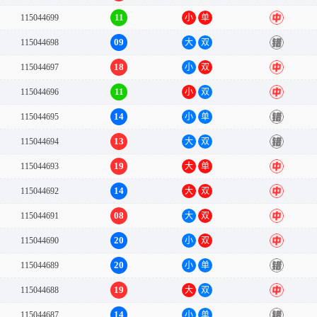
11
115044699
小
单
中
09
115044698
大
双
错
18
115044697
小
双
中
11
115044696
小
双
中
14
115044695
小
单
错
13
115044694
大
双
错
19
115044693
大
单
中
14
115044692
大
双
中
08
115044691
大
双
中
20
115044690
小
双
中
20
115044689
小
单
错
19
115044688
大
双
中
14
115044687
小
单
错