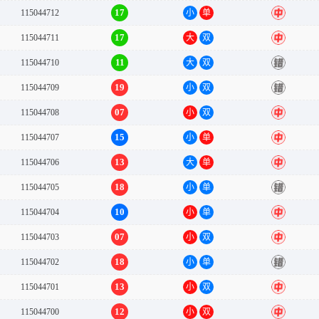
17
115044712
小
单
中
17
115044711
大
双
中
11
115044710
大
双
错
19
115044709
小
双
错
07
115044708
小
双
中
15
115044707
小
单
中
13
115044706
大
单
中
18
115044705
小
单
错
10
115044704
小
单
中
07
115044703
小
双
中
18
115044702
小
单
错
13
115044701
小
双
中
12
115044700
小
双
中