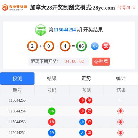
加拿大28开奖刮刮奖模式:28yc.com
台湾28
第
115044254
期 开奖结果
+
+
=
2
0
4
06
小
双
距离下期开奖：
04
:
00
:
02
咪牌
预测
结果
走势
统计
期号
号码
预测
结果
115044255
---
小
单
---
06
115044254
小
双
中
18
115044253
小
双
中
09
115044252
大
单
中