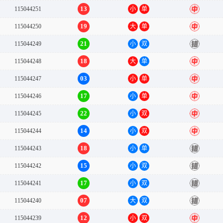
13
115044251
小
单
中
19
115044250
大
单
中
21
115044249
小
双
错
18
115044248
大
单
中
03
115044247
小
单
中
17
115044246
小
单
中
22
115044245
小
双
中
14
115044244
小
双
中
18
115044243
小
单
错
15
115044242
小
双
错
17
115044241
小
双
错
07
115044240
大
双
错
12
115044239
小
双
中