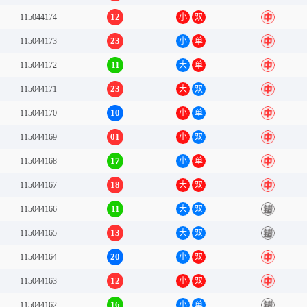
12
115044174
小
双
中
23
115044173
小
单
中
11
115044172
大
单
中
23
115044171
大
双
中
10
115044170
小
单
中
01
115044169
小
双
中
17
115044168
小
单
中
18
115044167
大
双
中
11
115044166
大
双
错
13
115044165
大
双
错
20
115044164
小
双
中
12
115044163
小
双
中
16
115044162
小
单
错