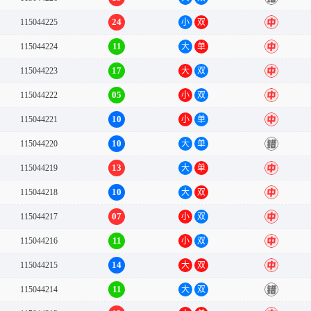
24
115044225
小
双
中
11
115044224
大
单
中
17
115044223
大
双
中
05
115044222
小
双
中
10
115044221
小
单
中
10
115044220
大
单
错
13
115044219
大
单
中
10
115044218
大
双
中
07
115044217
小
双
中
11
115044216
小
双
中
14
115044215
大
双
中
11
115044214
大
双
错