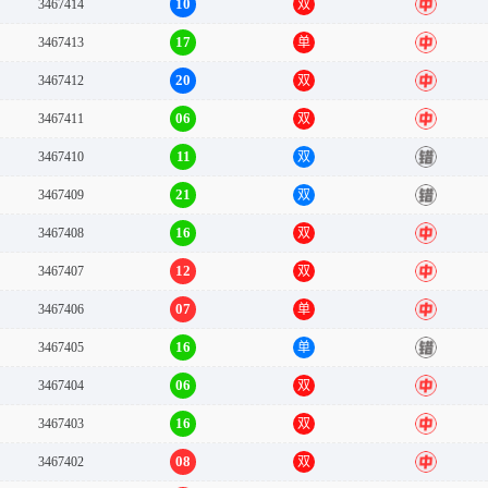
10
3467414
双
中
17
3467413
单
中
20
3467412
双
中
06
3467411
双
中
11
3467410
双
错
21
3467409
双
错
16
3467408
双
中
12
3467407
双
中
07
3467406
单
中
16
3467405
单
错
06
3467404
双
中
16
3467403
双
中
08
3467402
双
中