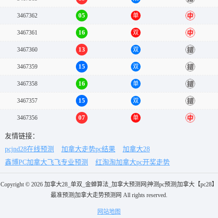
05
3467362
单
中
16
3467361
双
中
13
3467360
双
错
15
3467359
双
错
16
3467358
单
错
15
3467357
双
错
07
3467356
单
中
友情链接：
pcjnd28在线预测
加拿大走势pc结果
加拿大28
鑫博PC加拿大飞飞专业预测
红淘淘加拿大pc开奖走势
Copyright © 2026 加拿大28_单双_金蝉算法_加拿大预测网|神测pc预测|加拿大【pc28】
最准预测|加拿大走势预测网 All rights reserved.
网站地图