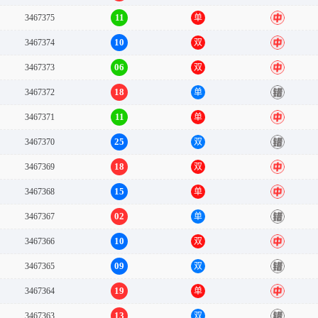
11
3467375
单
中
10
3467374
双
中
06
3467373
双
中
18
3467372
单
错
11
3467371
单
中
25
3467370
双
错
18
3467369
双
中
15
3467368
单
中
02
3467367
单
错
10
3467366
双
中
09
3467365
双
错
19
3467364
单
中
13
3467363
双
错